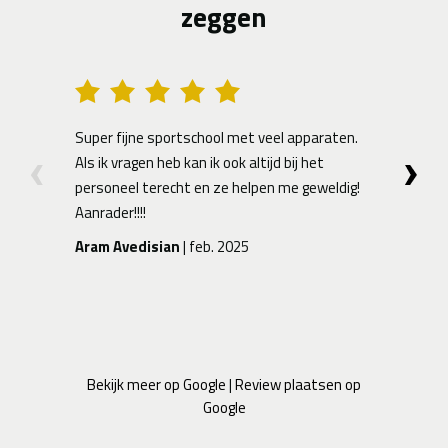
zeggen
Super fijne sportschool met veel apparaten.
Net
Als ik vragen heb kan ik ook altijd bij het
ont
personeel terecht en ze helpen me geweldig!
app
Aanrader!!!!
in 
spo
Aram Avedisian
| feb. 2025
Rik
Bekijk meer op Google
|
Review plaatsen op
Google