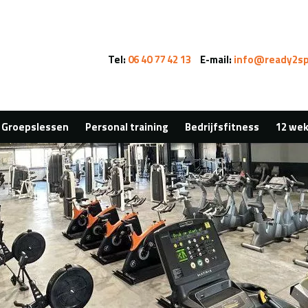
Tel:
06 40 77 42 13
E-mail:
info@ready2sp
Groepslessen
Personal training
Bedrijfsfitness
12 weke